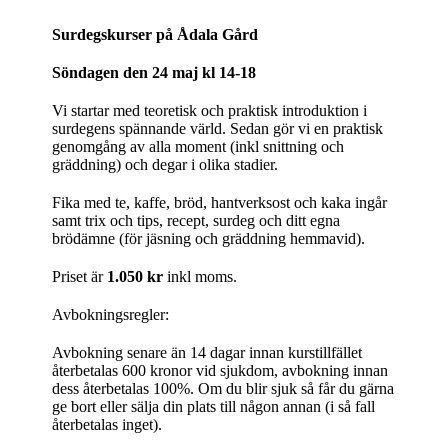
Surdegskurser på Ådala Gård
Söndagen den 24 maj kl 14-18
Vi startar med teoretisk och praktisk introduktion i
surdegens spännande värld. Sedan gör vi en praktisk
genomgång av alla moment (inkl snittning och
gräddning) och degar i olika stadier.
Fika med te, kaffe, bröd, hantverksost och kaka ingår
samt trix och tips, recept, surdeg och ditt egna
brödämne (för jäsning och gräddning hemmavid).
Priset är
1.050 kr
inkl moms.
Avbokningsregler:
Avbokning senare än 14 dagar innan kurstillfället
återbetalas 600 kronor vid sjukdom, avbokning innan
dess återbetalas 100%. Om du blir sjuk så får du gärna
ge bort eller sälja din plats till någon annan (i så fall
återbetalas inget).