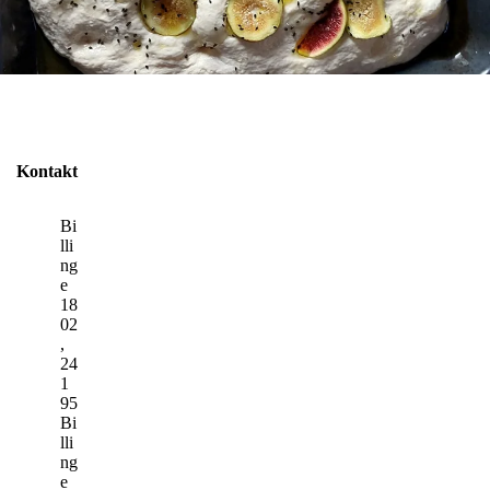
Kontakt
Bi
lli
ng
e
18
02
,
24
1
95
Bi
lli
ng
e